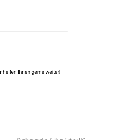
ir helfen Ihnen gerne weiter!
Quellenangabe: Killikus Nature UG