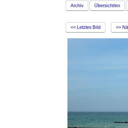
Archiv
Übersicht/en
<< Letztes Bild
>> Nä