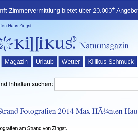
+
ft Zimmervermittlung bietet über 20.000
Angebot
ten Haus Zingst
Magazin
Urlaub
Wetter
Killikus Schmuck
und Inhalten suchen:
Strand Fotografien 2014 Max HÃ¼nten Hau
grafien am Strand von Zingst.