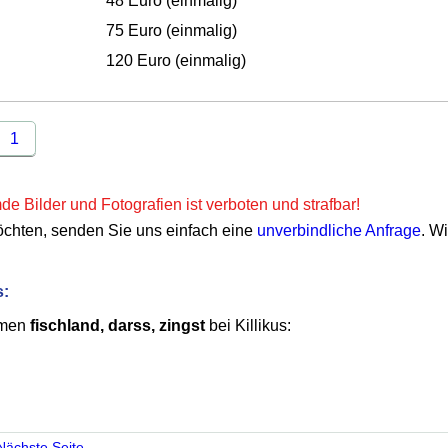
48 Euro (einmalig)
75 Euro (einmalig)
120 Euro (einmalig)
1
e Bilder und Fotografien ist verboten und strafbar!
öchten, senden Sie uns einfach eine
unverbindliche Anfrage
. W
s:
emen
fischland, darss, zingst
bei Killikus:
Nächste Seite