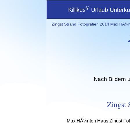
©
Killikus
Urlaub Unterkun
Zingst Strand Fotografien 2014 Max HÃ¼n
Nach Bildern 
Zingst 
Max HÃ¼nten Haus Zingst Foto