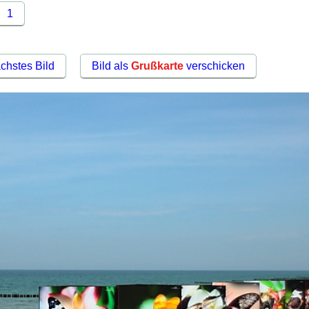
1
chstes Bild
Bild als
Grußkarte
verschicken