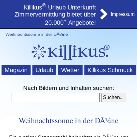
©
Killikus
Urlaub Unterkunft
Zimmervermittlung bietet über
Impressum
+
20.000
Angebote!
Weihnachtssonne in der DÃ¼ne
Magazin
Urlaub
Wetter
Killikus Schmuck
Nach Bildern und Inhalten suchen:
Weihnachtssonne in der DÃ¼ne