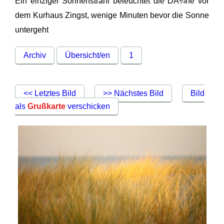
Ein einziger Sonnenstrahl beleuchtet die DÃ¼ne vor
dem Kurhaus Zingst, wenige Minuten bevor die Sonne
untergeht
Archiv
Übersicht/en
1
<< Letztes Bild
>> Nächstes Bild
Bild
als
Grußkarte
verschicken