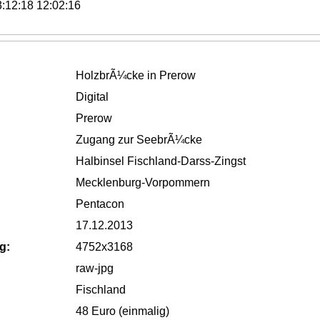
:12:18 12:02:16
HolzbrÃ¼cke in Prerow
Digital
Prerow
Zugang zur SeebrÃ¼cke
Halbinsel Fischland-Darss-Zingst
Mecklenburg-Vorpommern
Pentacon
17.12.2013
g:
4752x3168
raw-jpg
Fischland
48 Euro (einmalig)