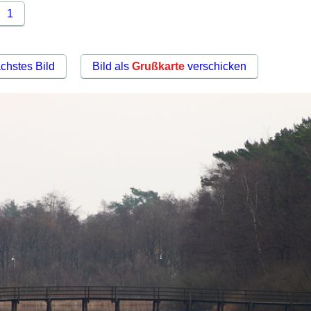
1
chstes Bild
Bild als
Grußkarte
verschicken