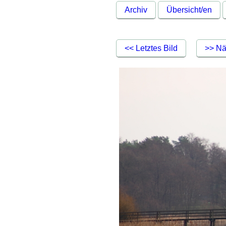
Archiv
Übersicht/en
<< Letztes Bild
>> Nä