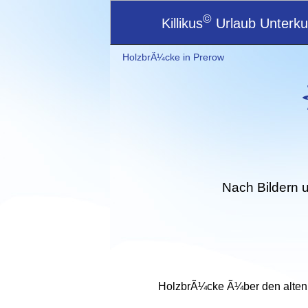
©
Killikus
Urlaub Unterkun
HolzbrÃ¼cke in Prerow
Nach Bildern 
HolzbrÃ¼cke Ã¼ber den alten