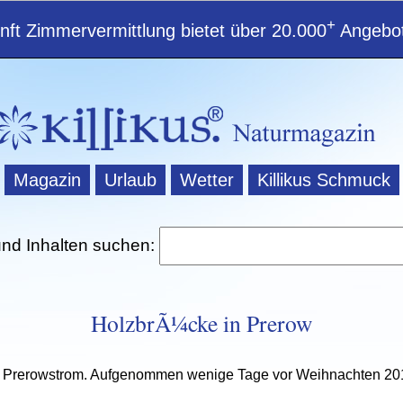
+
ft Zimmervermittlung bietet über 20.000
Angebot
Magazin
Urlaub
Wetter
Killikus Schmuck
und Inhalten suchen:
HolzbrÃ¼cke in Prerow
 Prerowstrom. Aufgenommen wenige Tage vor Weihnachten 20