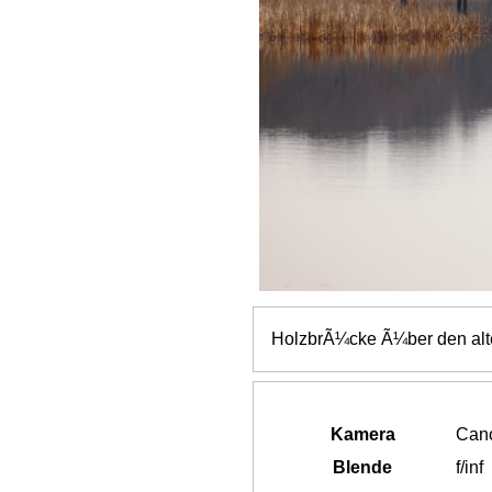
HolzbrÃ¼cke Ã¼ber den alt
Kamera
Can
Blende
f/inf