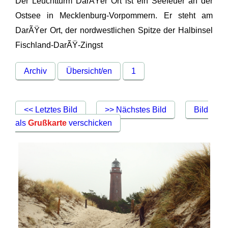
Der Leuchtturm DarÃŸer Ort ist ein Seefeuer an der
Ostsee in Mecklenburg-Vorpommern. Er steht am
DarÃŸer Ort, der nordwestlichen Spitze der Halbinsel
Fischland-DarÃŸ-Zingst
Archiv
Übersicht/en
1
<< Letztes Bild
>> Nächstes Bild
Bild
als
Grußkarte
verschicken