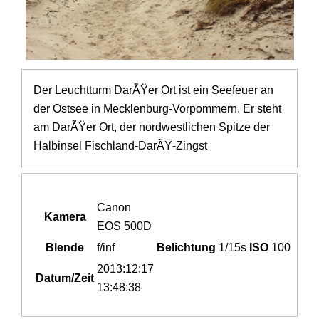
Der Leuchtturm DarÃŸer Ort ist ein Seefeuer an
der Ostsee in Mecklenburg-Vorpommern. Er steht
am DarÃŸer Ort, der nordwestlichen Spitze der
Halbinsel Fischland-DarÃŸ-Zingst
Canon
Kamera
EOS 500D
Blende
f/inf
Belichtung
1/15s
ISO
100
2013:12:17
Datum/Zeit
13:48:38