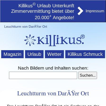
©
Killikus
Urlaub Unterkunft
Zimmervermittlung bietet über
Impressum
+
20.000
Angebote!
Leuchtturm von DarÃŸer Ort
Magazin
Urlaub
Wetter
Killikus Schmuck
Nach Bildern und Inhalten suchen:
Leuchtturm von DarÃŸer Ort