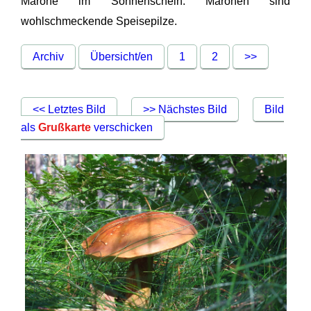
Marone im Sonnenschein. Maronen sind
wohlschmeckende Speisepilze.
Archiv
Übersicht/en
1
2
>>
<< Letztes Bild
>> Nächstes Bild
Bild
als
Grußkarte
verschicken