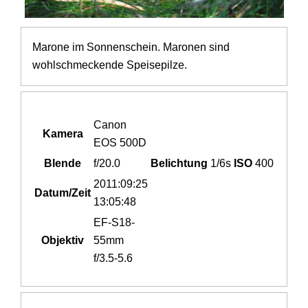
Marone im Sonnenschein. Maronen sind
wohlschmeckende Speisepilze.
Canon
Kamera
EOS 500D
Blende
f/20.0
Belichtung
1/6s
ISO
400
2011:09:25
Datum/Zeit
13:05:48
EF-S18-
Objektiv
55mm
f/3.5-5.6