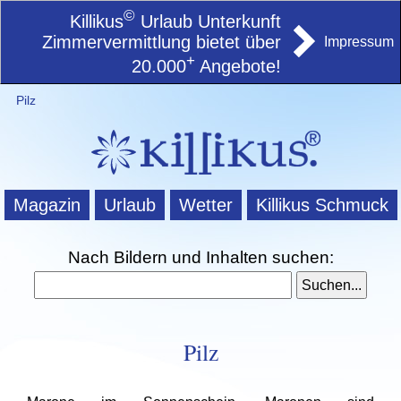
©
Killikus
Urlaub Unterkunft
Zimmervermittlung bietet über
Impressum
+
20.000
Angebote!
Pilz
Magazin
Urlaub
Wetter
Killikus Schmuck
Nach Bildern und Inhalten suchen:
Pilz