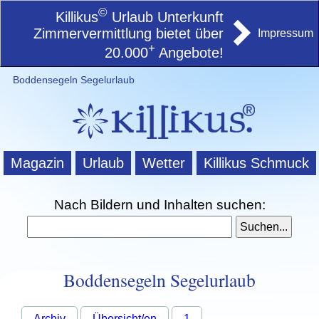
©
Killikus
Urlaub Unterkunft
Zimmervermittlung bietet über
Impressum
+
20.000
Angebote!
Boddensegeln Segelurlaub
Magazin
Urlaub
Wetter
Killikus Schmuck
Nach Bildern und Inhalten suchen:
Boddensegeln Segelurlaub
Archiv
Übersicht/en
1