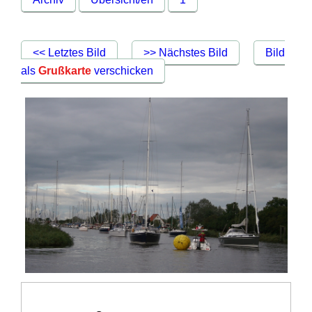
<< Letztes Bild
>> Nächstes Bild
Bild
als
Grußkarte
verschicken