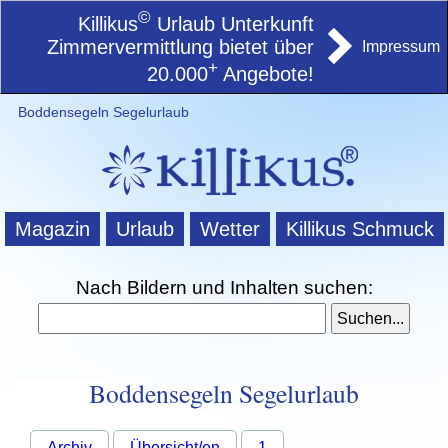
©
Killikus
Urlaub Unterkunft
Zimmervermittlung bietet über
Impressum
+
20.000
Angebote!
Boddensegeln Segelurlaub
Magazin
Urlaub
Wetter
Killikus Schmuck
Nach Bildern und Inhalten suchen:
Boddensegeln Segelurlaub
Archiv
Übersicht/en
1