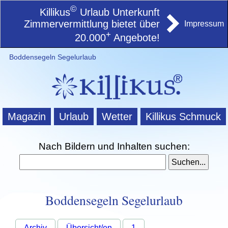
©
Killikus
Urlaub Unterkunft
Zimmervermittlung bietet über
Impressum
+
20.000
Angebote!
Boddensegeln Segelurlaub
Magazin
Urlaub
Wetter
Killikus Schmuck
Nach Bildern und Inhalten suchen:
Boddensegeln Segelurlaub
Archiv
Übersicht/en
1