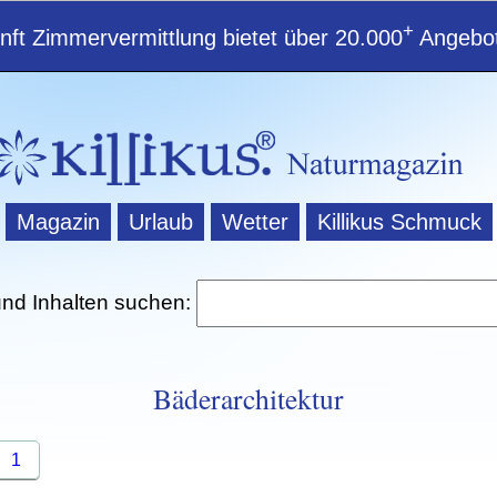
+
ft Zimmervermittlung bietet über 20.000
Angebot
Magazin
Urlaub
Wetter
Killikus Schmuck
und Inhalten suchen:
Bäderarchitektur
1