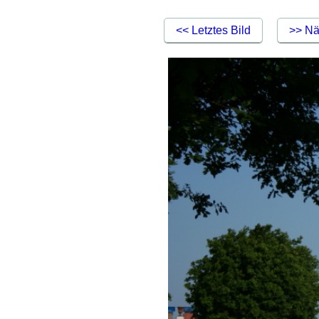
<< Letztes Bild
>> Nä