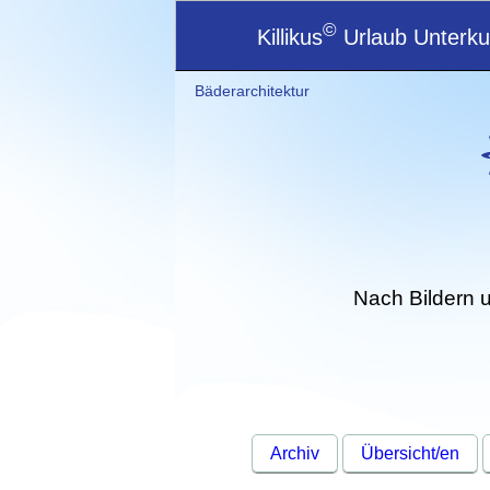
©
Killikus
Urlaub Unterkun
Bäderarchitektur
Nach Bildern 
Archiv
Übersicht/en