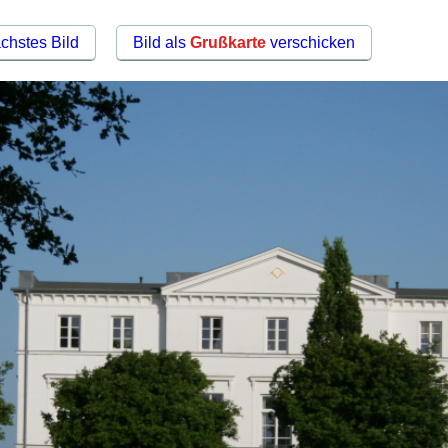
chstes Bild
Bild als
Grußkarte
verschicken