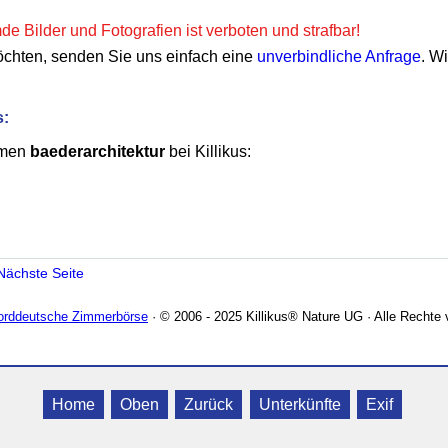
e Bilder und Fotografien ist verboten und strafbar!
öchten, senden Sie uns einfach eine
unverbindliche Anfrage
. W
s:
emen
baederarchitektur
bei Killikus:
Nächste Seite
Norddeutsche Zimmerbörse
· © 2006 - 2025 Killikus® Nature UG · Alle Rechte 
Home
Oben
Zurück
Unterkünfte
Exif