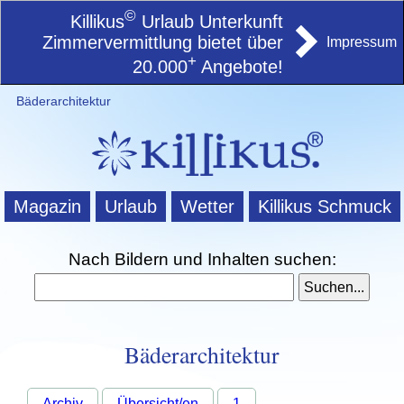
©
Killikus
Urlaub Unterkunft
Zimmervermittlung bietet über
Impressum
+
20.000
Angebote!
Bäderarchitektur
Magazin
Urlaub
Wetter
Killikus Schmuck
Nach Bildern und Inhalten suchen:
Bäderarchitektur
Archiv
Übersicht/en
1