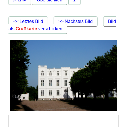
<< Letztes Bild
>> Nächstes Bild
Bild
als
Grußkarte
verschicken