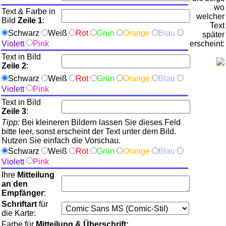
wo
Text & Farbe in
welcher
Bild
Zeile 1
:
Text
Schwarz
Weiß
Rot
Grün
Orange
Blau
später
Violett
Pink
erscheint:
Text in Bild
Zeile 2
:
Schwarz
Weiß
Rot
Grün
Orange
Blau
Violett
Pink
Text in Bild
Zeile 3
:
Tipp:
Bei kleineren Bildern lassen Sie dieses Feld
bitte leer, sonst erscheint der Text unter dem Bild.
Nutzen Sie einfach die Vorschau.
Schwarz
Weiß
Rot
Grün
Orange
Blau
Violett
Pink
Ihre
Mitteilung
an den
Empfänger
:
Schriftart
für
die Karte:
Farbe für
Mitteilung & Überschrift: