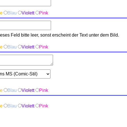
ge
Blau
Violett
Pink
ses Feld bitte leer, sonst erscheint der Text unter dem Bild.
ge
Blau
Violett
Pink
ge
Blau
Violett
Pink
ge
Blau
Violett
Pink