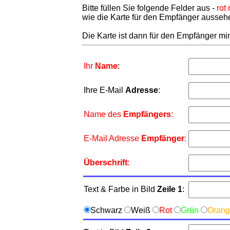
Bitte füllen Sie folgende Felder aus -
rot
wie die Karte für den Empfänger aussehe
Die Karte ist dann für den Empfänger m
Ihr
Name
:
Ihre E-Mail
Adresse
:
Name des
Empfängers
:
E-Mail Adresse
Empfänger
:
Überschrift
:
Text & Farbe in Bild
Zeile 1
:
Schwarz
Weiß
Rot
Grün
Oran