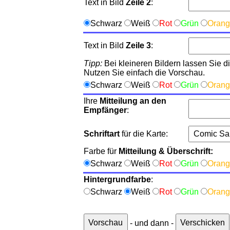
Text in Bild
Zeile 2
:
Schwarz
Weiß
Rot
Grün
Oran
Text in Bild
Zeile 3
:
Tipp:
Bei kleineren Bildern lassen Sie die
Nutzen Sie einfach die Vorschau.
Schwarz
Weiß
Rot
Grün
Oran
Ihre
Mitteilung an den
Empfänger
:
Schriftart
für die Karte:
Farbe für
Mitteilung & Überschrift:
Schwarz
Weiß
Rot
Grün
Oran
Hintergrundfarbe
:
Schwarz
Weiß
Rot
Grün
Oran
- und dann -