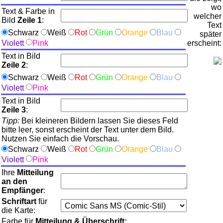
wo
Text & Farbe in
welcher
Bild
Zeile 1
:
Text
Schwarz
Weiß
Rot
Grün
Orange
Blau
später
Violett
Pink
erscheint:
Text in Bild
Zeile 2
:
Schwarz
Weiß
Rot
Grün
Orange
Blau
Violett
Pink
Text in Bild
Zeile 3
:
Tipp:
Bei kleineren Bildern lassen Sie dieses Feld
bitte leer, sonst erscheint der Text unter dem Bild.
Nutzen Sie einfach die Vorschau.
Schwarz
Weiß
Rot
Grün
Orange
Blau
Violett
Pink
Ihre
Mitteilung
an den
Empfänger
:
Schriftart
für
die Karte:
Farbe für
Mitteilung & Überschrift: