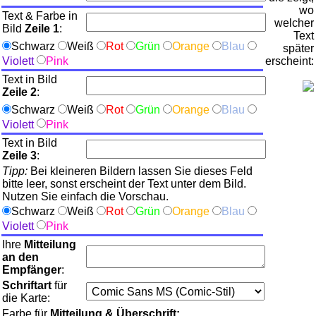
wo
Text & Farbe in
welcher
Bild
Zeile 1
:
Text
Schwarz
Weiß
Rot
Grün
Orange
Blau
später
Violett
Pink
erscheint:
Text in Bild
Zeile 2
:
Schwarz
Weiß
Rot
Grün
Orange
Blau
Violett
Pink
Text in Bild
Zeile 3
:
Tipp:
Bei kleineren Bildern lassen Sie dieses Feld
bitte leer, sonst erscheint der Text unter dem Bild.
Nutzen Sie einfach die Vorschau.
Schwarz
Weiß
Rot
Grün
Orange
Blau
Violett
Pink
Ihre
Mitteilung
an den
Empfänger
:
Schriftart
für
die Karte:
Farbe für
Mitteilung & Überschrift: