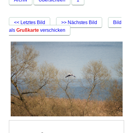
<< Letztes Bild
>> Nächstes Bild
Bild
als
Grußkarte
verschicken