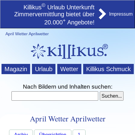
©
Killikus
Urlaub Unterkunft
Zimmervermittlung bietet über
Impressum
+
20.000
Angebote!
April Wetter Aprilwetter
Magazin
Urlaub
Wetter
Killikus Schmuck
Nach Bildern und Inhalten suchen:
April Wetter Aprilwetter
Archiv
Übersicht/en
1